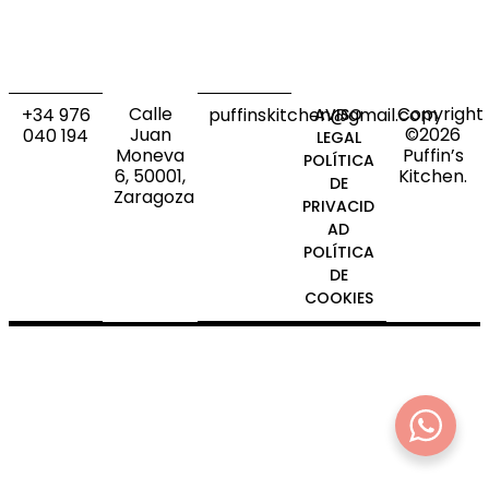
Calle
Copyright
+34 976
puffinskitchen@gmail.com
AVISO
Juan
©2026
040 194
LEGAL
Moneva
Puffin’s
POLÍTICA
6, 50001,
Kitchen.
DE
Zaragoza
PRIVACID
AD
POLÍTICA
DE
COOKIES