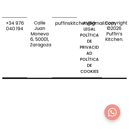
Calle
Copyright
+34 976
puffinskitchen@gmail.com
AVISO
Juan
©2026
040 194
LEGAL
Moneva
Puffin’s
POLÍTICA
6, 50001,
Kitchen.
DE
Zaragoza
PRIVACID
AD
POLÍTICA
DE
COOKIES